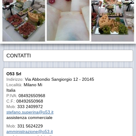
CONTATTI
O53 Srl
Indirizzo:
Via Abbondio Sangiorgio 12 - 20145
Località:
Milano Mi
Italia
P.IVA:
08492650968
C.F.:
08492650968
Mob:
333 2409972
stefano.superina@o53.it
assistenza commerciale
Mob:
331 5624229
amministrazione@o53.it